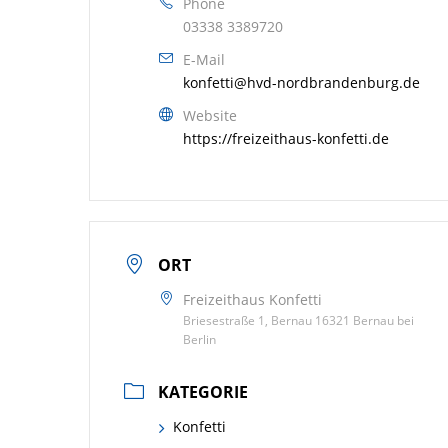
Phone
03338 3389720
E-Mail
konfetti@hvd-nordbrandenburg.de
Website
https://freizeithaus-konfetti.de
ORT
Freizeithaus Konfetti
Briesestraße 1, Bernau 16321 Bernau bei
Berlin
KATEGORIE
Konfetti