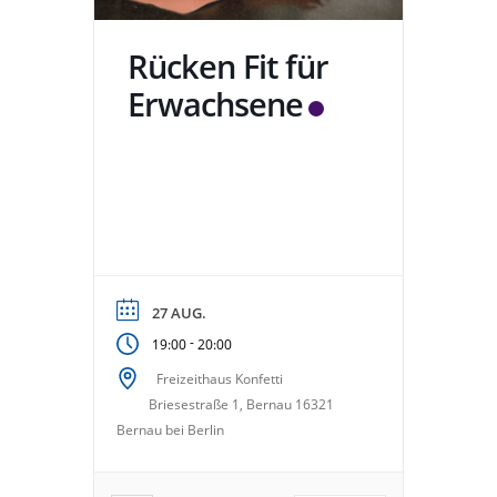
Rücken Fit für
Erwachsene
27 AUG.
-
19:00
20:00
Freizeithaus Konfetti
Briesestraße 1, Bernau 16321
Bernau bei Berlin