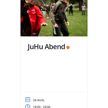
JuHu Abend
24 AUG.
-
18:00
20:00