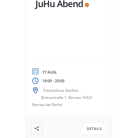
JuHu Abend
17 AUG.
-
18:00
20:00
Freizeithaus Konfetti
Briesestraße 1, Bernau 16321
Bernau bei Berlin
DETAILS