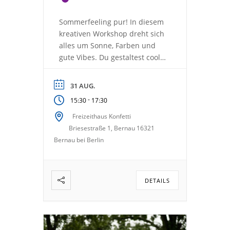
Sommerfeeling pur! In diesem
kreativen Workshop dreht sich
alles um Sonne, Farben und
gute Vibes. Du gestaltest coole
Sommerprojekte, probierst
neue Techniken aus und
31 AUG.
chillst dabei wie im Urlaub.
-
15:30
17:30
Was dich erwartet: 22.06.26
Mocktails mixen &
Freizeithaus Konfetti
Cocktailgläser kreativ gestalten
Briesestraße 1, Bernau 16321
08.06.26 T-Shirts Batiken/ mit
Bernau bei Berlin
Farben selbst gestalten
31.08.26 Flip-Flops selber
machen 14.09.26 Deko-
DETAILS
Windspiel 28.09.26 Mosaik
gestalten […]