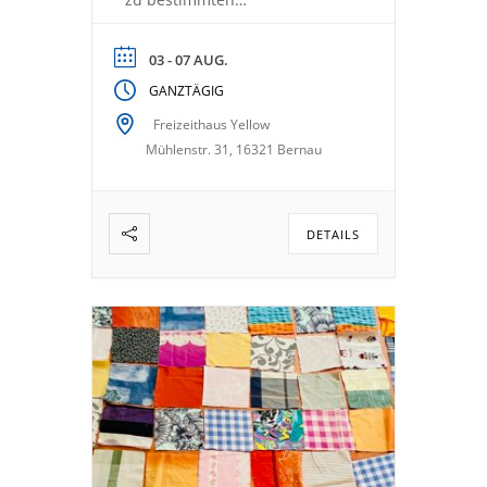
Themenbereichen Daher
nutzen wir die Wochen
03 - 07 AUG.
dazwischen zum Vor- &
GANZTÄGIG
Nachbereiten
Freizeithaus Yellow
Mühlenstr. 31, 16321 Bernau
DETAILS