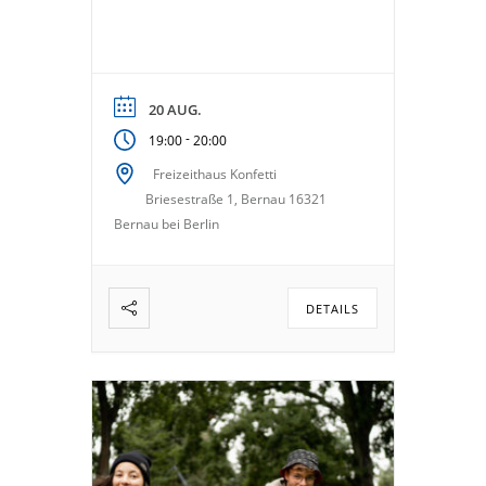
20 AUG.
-
19:00
20:00
Freizeithaus Konfetti
Briesestraße 1, Bernau 16321
Bernau bei Berlin
DETAILS