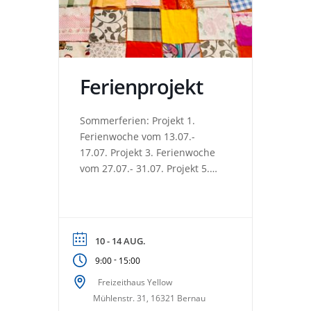
Ferienprojekt
Sommerferien: Projekt 1.
Ferienwoche vom 13.07.-
17.07. Projekt 3. Ferienwoche
vom 27.07.- 31.07. Projekt 5.
Ferienwoche vom 10.08. –
14.08. GLEICH ANMELDEN:
yellow@hvd-
nordbrandenburg.de
10 - 14 AUG.
-
9:00
15:00
Freizeithaus Yellow
Mühlenstr. 31, 16321 Bernau