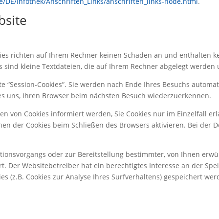
/DE/Infothek/Anschriften_Links/anschriften_links-node.html
.
bsite
kies richten auf Ihrem Rechner keinen Schaden an und enthalten k
s sind kleine Textdateien, die auf Ihrem Rechner abgelegt werden 
e “Session-Cookies”. Sie werden nach Ende Ihres Besuchs automat
n es uns, Ihren Browser beim nächsten Besuch wiederzuerkennen.
zen von Cookies informiert werden, Sie Cookies nur im Einzelfall 
hen der Cookies beim Schließen des Browsers aktivieren. Bei der D
onsvorgangs oder zur Bereitstellung bestimmter, von Ihnen erwüns
rt. Der Websitebetreiber hat ein berechtigtes Interesse an der Sp
ies (z.B. Cookies zur Analyse Ihres Surfverhaltens) gespeichert w