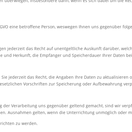
en überwiegen, insbesondere dann, wenn es sich dabei um die Rec
DSGVO eine betroffene Person, weswegen Ihnen uns gegenüber folg
 jederzeit das Recht auf unentgeltliche Auskunft darüber, welche
rie und Herkunft, die Empfänger und Speicherdauer Ihrer Daten be
ie jederzeit das Recht, die Angaben Ihre Daten zu aktualisieren o
gesetzlichen Vorschriften zur Speicherung oder Aufbewahrung verpf
 der Verarbeitung uns gegenüber geltend gemacht, sind wir verpfl
ilen. Ausnahmen gelten, wenn die Unterrichtung unmöglich oder 
rrichten zu werden.