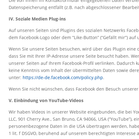
Die von Ihnen im Kontaktformular eingegebenen Daten verbleib
Datenspeicherung entfällt (z.B. nach abgeschlossener Bearbe
IV. Soziale Medien Plug-ins
Auf unseren Seiten sind Plugins des sozialen Netzwerks Facebo
dem Facebook-Logo oder dem “Like-Button” (“Gefällt mir”) auf 
Wenn Sie unsere Seiten besuchen, wird über das Plugin eine 
dass Sie mit Ihrer IP-Adresse unsere Seite besucht haben. We
unserer Seiten auf Ihrem Facebook-Profil verlinken. Dadurch 
keine Kenntnis vom Inhalt der übermittelten Daten sowie der
unter:
https://de-de.facebook.com/policy.php
.
Wenn Sie nicht wünschen, dass Facebook den Besuch unserer 
V. Einbindung von YouTube-Videos
Wir haben Videos in unserer Website eingebunden, die bei Yo
LLC, 901 Cherry Ave., San Bruno, CA 94066, USA (“YouTube”), e
personenbezogene Daten in die USA übertragen werden, haben 
1 lit. f DSGVO, beruhend auf unserem berechtigten Interesse 