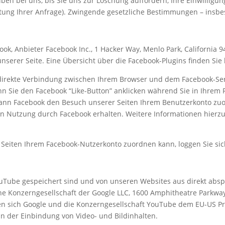
en bei uns, bis Sie uns zur Löschung auffordern, Ihre Einwilligu
itung Ihrer Anfrage). Zwingende gesetzliche Bestimmungen – insb
ok, Anbieter Facebook Inc., 1 Hacker Way, Menlo Park, California 9
unserer Seite. Eine Übersicht über die Facebook-Plugins finden Sie 
direkte Verbindung zwischen Ihrem Browser und dem Facebook-Serve
nn Sie den Facebook “Like-Button” anklicken während Sie in Ihrem 
kann Facebook den Besuch unserer Seiten Ihrem Benutzerkonto zuor
en Nutzung durch Facebook erhalten. Weitere Informationen hierzu
Seiten Ihrem Facebook-Nutzerkonto zuordnen kann, loggen Sie sic
uTube gespeichert sind und von unseren Websites aus direkt absp
ine Konzerngesellschaft der Google LLC, 1600 Amphitheatre Parkway,
sich Google und die Konzerngesellschaft YouTube dem EU-US Priva
an der Einbindung von Video- und Bildinhalten.