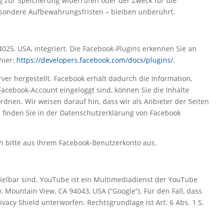
ng zur Speicherung widerrufen oder der Zweck für die
esondere Aufbewahrungsfristen – bleiben unberührt.
4025, USA, integriert. Die Facebook-Plugins erkennen Sie an
hier:
https://developers.facebook.com/docs/plugins/
.
r hergestellt. Facebook erhält dadurch die Information,
Facebook-Account eingeloggt sind, können Sie die Inhalte
dnen. Wir weisen darauf hin, dass wir als Anbieter der Seiten
 finden Sie in der Datenschutzerklärung von Facebook
h bitte aus Ihrem Facebook-Benutzerkonto aus.
ielbar sind. YouTube ist ein Multimediadienst der YouTube
 Mountain View, CA 94043, USA (“Google”). Für den Fall, dass
cy Shield unterworfen. Rechtsgrundlage ist Art. 6 Abs. 1 S.